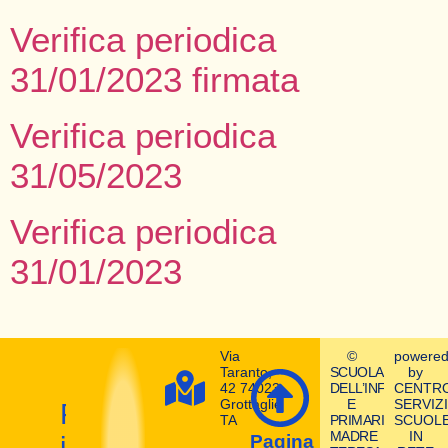
Verifica periodica
31/01/2023 firmata
Verifica periodica
31/05/2023
Verifica periodica
31/01/2023
Via
©
powere
Taranto,
SCUOLA
by
42 74023
DELL’INFANZIA
CENTR
Grottaglie
E
SERVIZI
Prepara
TA
PRIMARIA
SCUOL
MADRE
IN
il
Pagina