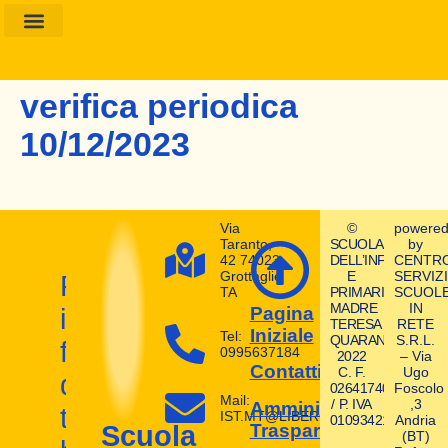
Amministrazione Trasparente
Calendario Scolastico
verifica periodica
10/12/2023
Via
©
powere
Taranto,
SCUOLA
by
42 74023
DELL’INFANZIA
CENTR
Grottaglie
E
SERVIZI
Prepara
TA
PRIMARIA
SCUOL
MADRE
IN
il
Pagina
TERESA
RETE
Iniziale
Tel:
QUARANTA
S.R.L.
futuro
0995637184
2022
– Via
Contatti
C. F.
Ugo
dei
02641740580
Foscolo
Mail:
/ P. IVA
,3
Amministrazione
tuoi
IST.MT@LIBERO.IT
01093421004
Andria
Trasparente
Scuola
(BT)