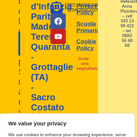
bambini
Referent
d'Infanzia
PEC: SCINF.GROTTAGLIE
Privacy
Anna
con
@SACROCOSTATO.LEGAL.MAIL.I
Pizzolor
Policy
Paritaria
– cell
la
333 13
Scuola
Madre
99 422
nostra
Primaria
– tel.
Contattaci
Teresa
0883
I nostri
scuola
56 68
Cookie
ora!
Quaranta
68
contatti
Policy
d'infanzia
-
Invia
paritaria.
una
Grottaglie
segnalazione
Scopri
(TA)
un
-
ambiente
Sacro
educativo
Costato
stimolante
Codice
e
Mecc:
We value your privacy
TA1A00800D
inclusivo
We use cookies to enhance your browsing experience, serve