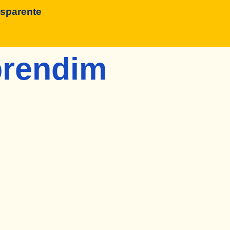
asparente
pprendim