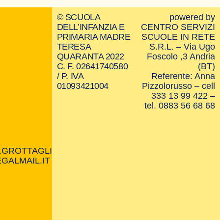
© SCUOLA
powered by
DELL’INFANZIA E
CENTRO SERVIZI
PRIMARIA MADRE
SCUOLE IN RETE
TERESA
S.R.L. – Via Ugo
QUARANTA 2022
Foscolo ,3 Andria
C. F. 02641740580
(BT)
/ P. IVA
Referente: Anna
01093421004
Pizzolorusso – cell
333 13 99 422 –
tel. 0883 56 68 68
.GROTTAGLIE
GALMAIL.IT