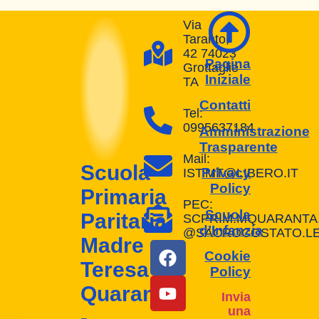
Via
Taranto,
42 74023
Pagina
Grottaglie
Iniziale
TA
Contatti
Tel:
0995637184
Amministrazione
Trasparente
Mail:
Scuola
Privacy
IST.MT@LIBERO.IT
Policy
Primaria
PEC:
Scuola
Paritaria
SCPRIM.MQUARANTA
d’Infanzia
@SACROCOSTATO.LE
Madre
Cookie
Teresa
Policy
Quaranta
Invia
una
-