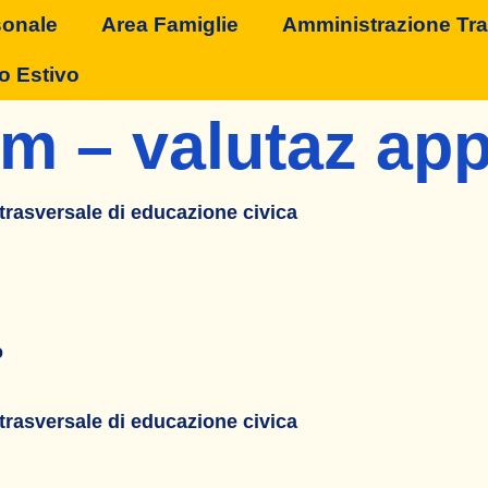
sonale
Area Famiglie
Amministrazione Tr
o Estivo
orm – valutaz a
 trasversale di educazione civica
o
 trasversale di educazione civica