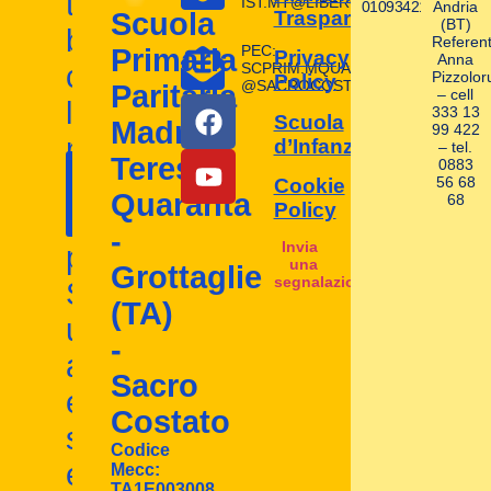
tuoi
IST.MT@LIBERO.IT
01093421004
Andria
Trasparente
Scuola
(BT)
bambini
Referent
PEC:
Primaria
Privacy
Anna
con
SCPRIM.MQUARANTA.GROTTAGL
Pizzolor
Policy
@SACROCOSTATO.LEGALMAIL.I
Paritaria
– cell
la
333 13
Scuola
Madre
99 422
nostra
d’Infanzia
– tel.
Contattaci
Teresa
0883
I nostri
scuola
56 68
Cookie
ora!
Quaranta
68
contatti
Policy
d'infanzia
-
Invia
paritaria.
una
Grottaglie
segnalazione
Scopri
(TA)
un
-
ambiente
Sacro
educativo
Costato
stimolante
Codice
e
Mecc:
TA1E003008