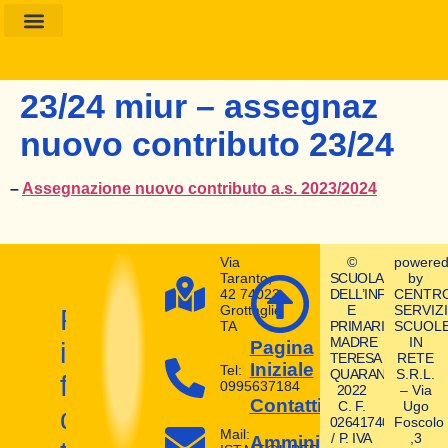
Amministrazione Trasparente
Calendario Scolastico
23/24 miur – assegnaz
nuovo contributo 23/24
–
Assegnazione nuovo contributo a.s. 2023/2024
Via
©
powere
Taranto,
SCUOLA
by
42 74023
DELL’INFANZIA
CENTR
Grottaglie
E
SERVIZI
Prepara
TA
PRIMARIA
SCUOL
MADRE
IN
il
Pagina
TERESA
RETE
Iniziale
Tel:
QUARANTA
S.R.L.
futuro
0995637184
2022
– Via
Contatti
C. F.
Ugo
dei
02641740580
Foscolo
Mail:
/ P. IVA
,3
Amministrazione