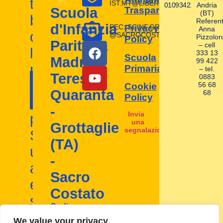
tuoi
IST.MT@LIBERO.IT
01093421004
Andria
Trasparente
Scuola
(BT)
bambini
Referent
d'Infanzia
PEC: SCINF.GROTTAGLIE
Privacy
Anna
con
@SACROCOSTATO.LEGAL.MAIL.I
Pizzolor
Policy
Paritaria
– cell
la
333 13
Scuola
Madre
99 422
nostra
Primaria
– tel.
Contattaci
Teresa
0883
I nostri
scuola
56 68
Cookie
ora!
Quaranta
68
contatti
Policy
d'infanzia
-
Invia
paritaria.
una
Grottaglie
segnalazione
Scopri
(TA)
un
-
ambiente
Sacro
educativo
Costato
stimolante
Codice
e
Mecc:
We value your privacy