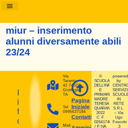
Amministrazione Trasparente
Calendario Scolastico
miur – inserimento
alunni diversamente abili
23/24
Via
©
powere
Taranto,
SCUOLA
by
42 74023
DELL’INFANZIA
CENTR
Grottaglie
E
SERVIZI
Prepara
TA
PRIMARIA
SCUOL
MADRE
IN
il
Pagina
TERESA
RETE
Iniziale
Tel:
QUARANTA
S.R.L.
futuro
0995637184
2022
– Via
Contatti
C. F.
Ugo
dei
02641740580
Foscolo
Mail:
/ P. IVA
,3
Amministrazione