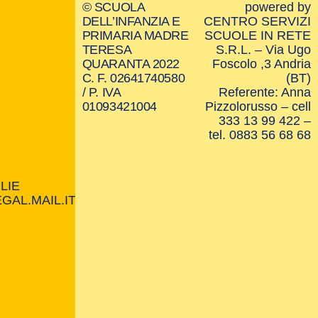
© SCUOLA
powered by
DELL’INFANZIA E
CENTRO SERVIZI
PRIMARIA MADRE
SCUOLE IN RETE
TERESA
S.R.L. – Via Ugo
QUARANTA 2022
Foscolo ,3 Andria
C. F. 02641740580
(BT)
/ P. IVA
Referente: Anna
01093421004
Pizzolorusso – cell
333 13 99 422 –
tel. 0883 56 68 68
LIE
AL.MAIL.IT