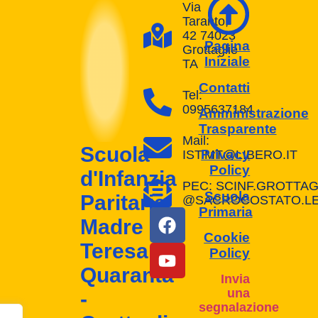
Via
Taranto,
42 74023
Pagina
Grottaglie
Iniziale
TA
Contatti
Tel:
0995637184
Amministrazione
Trasparente
Mail:
Scuola
Privacy
IST.MT@LIBERO.IT
Policy
d'Infanzia
PEC: SCINF.GROTTAG
Scuola
Paritaria
@SACROCOSTATO.LEG
Primaria
Madre
Cookie
Teresa
Policy
Quaranta
Invia
una
-
segnalazione