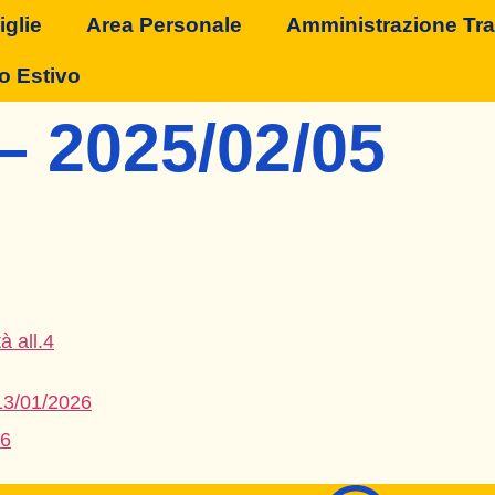
glie
Area Personale
Amministrazione Tr
o Estivo
– 2025/02/05
à all.4
13/01/2026
26