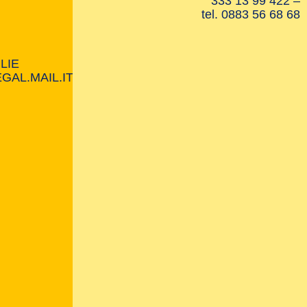
333 13 99 422 –
tel. 0883 56 68 68
LIE
AL.MAIL.IT