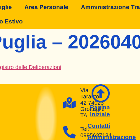
glie
Area Personale
Amministrazione Tr
o Estivo
uglia – 202604
istro delle Deliberazioni
Via
Taranto,
42 74023
Pagina
Grottaglie
Iniziale
TA
Contatti
Tel:
0995637184
Amministrazione