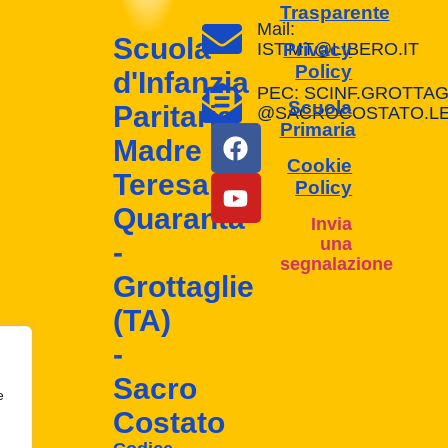
Trasparente
Mail:
Scuola
Privacy
IST.MT@LIBERO.IT
Policy
d'Infanzia
PEC: SCINF.GROTTAG
Scuola
Paritaria
@SACROCOSTATO.LEG
Primaria
Madre
Cookie
Teresa
Policy
Quaranta
Invia
una
-
segnalazione
Grottaglie
(TA)
-
Sacro
e
Costato