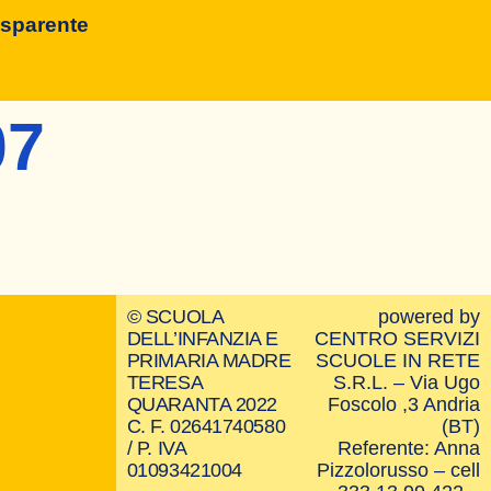
asparente
07
© SCUOLA
powered by
DELL’INFANZIA E
CENTRO SERVIZI
PRIMARIA MADRE
SCUOLE IN RETE
TERESA
S.R.L. – Via Ugo
QUARANTA 2022
Foscolo ,3 Andria
C. F. 02641740580
(BT)
/ P. IVA
Referente: Anna
01093421004
Pizzolorusso – cell