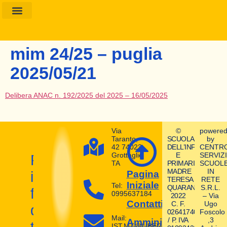
Amministrazione Trasparente
Calendario Scolastico
mim 24/25 – puglia
2025/05/21
Delibera ANAC n. 192/2025 del 2025 – 16/05/2025
Via
©
powere
Taranto,
SCUOLA
by
42 74023
DELL’INFANZIA
CENTR
Grottaglie
E
SERVIZI
Prepara
TA
PRIMARIA
SCUOL
MADRE
IN
il
Pagina
TERESA
RETE
Iniziale
Tel:
QUARANTA
S.R.L.
futuro
0995637184
2022
– Via
Contatti
C. F.
Ugo
dei
02641740580
Foscolo
Mail:
/ P. IVA
,3
Amministrazione
IST.MT@LIBERO.IT