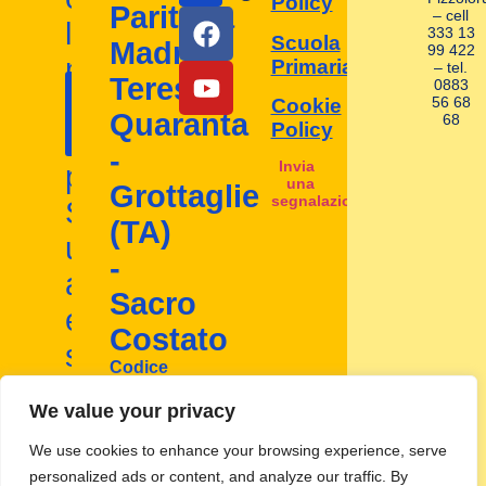
Policy
Paritaria
– cell
la
333 13
Scuola
Madre
99 422
nostra
Primaria
– tel.
Contattaci
Teresa
0883
I nostri
scuola
56 68
Cookie
ora!
Quaranta
68
contatti
Policy
d'infanzia
-
Invia
paritaria.
una
Grottaglie
segnalazione
Scopri
(TA)
un
-
ambiente
Sacro
educativo
Costato
stimolante
Codice
e
Mecc:
TA1A00800D
We value your privacy
inclusivo
We use cookies to enhance your browsing experience, serve
personalized ads or content, and analyze our traffic. By