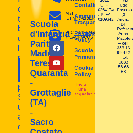
2022
– Via
Contatti
C. F.
Ugo
dei
02641740580
Foscolo
Mail:
/ P. IVA
,3
Amministrazione
tuoi
IST.MT@LIBERO.IT
01093421004
Andria
Trasparente
Scuola
(BT)
bambini
Referent
d'Infanzia
PEC: SCINF.GROTTAGLIE
Privacy
Anna
con
@SACROCOSTATO.LEGAL.MAIL.I
Pizzolor
Policy
Paritaria
– cell
la
333 13
Scuola
Madre
99 422
nostra
Primaria
– tel.
Contattaci
Teresa
0883
I nostri
scuola
56 68
Cookie
ora!
Quaranta
68
contatti
Policy
d'infanzia
-
Invia
paritaria.
una
Grottaglie
segnalazione
Scopri
(TA)
un
-
ambiente
Sacro
educativo
Costato