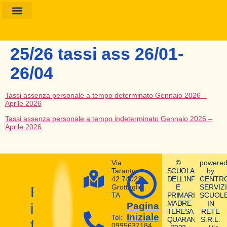
Amministrazione Trasparente
Calendario Scolastico
25/26 tassi ass 26/01-
26/04
Tassi assenza personale a tempo determinato Gennaio 2026 –
Aprile 2026
Tassi assenza personale a tempo indeterminato Gennaio 2026 –
Aprile 2026
Via
©
powere
Taranto,
SCUOLA
by
42 74023
DELL’INFANZIA
CENTR
Grottaglie
E
SERVIZI
Prepara
TA
PRIMARIA
SCUOL
MADRE
IN
il
Pagina
TERESA
RETE
Iniziale
Tel:
QUARANTA
S.R.L.
futuro
0995637184