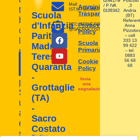
02641740580
Foscolo
Mail:
/ P. IVA
,3
Amministrazione
tuoi
IST.MT@LIBERO.IT
01093421004
Andria
Trasparente
Scuola
(BT)
bambini
Referent
d'Infanzia
PEC: SCINF.GROTTAGLIE
Privacy
Anna
con
@SACROCOSTATO.LEGAL.MAIL.I
Pizzolor
Policy
Paritaria
– cell
la
333 13
Scuola
Madre
99 422
nostra
Primaria
– tel.
Contattaci
Teresa
0883
I nostri
scuola
56 68
Cookie
ora!
Quaranta
68
contatti
Policy
d'infanzia
-
Invia
paritaria.
una
Grottaglie
segnalazione
Scopri
(TA)
un
-
ambiente
Sacro
educativo
Costato
stimolante
Codice