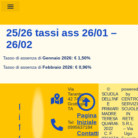
Amministrazione Trasparente
Calendario Scolastico
25/26 tassi ass 26/01 –
26/02
Tasso di assenza di
Gennaio 2026: € 1,50%
Tasso di assenza di
Febbraio 2026: € 0,96%
Via
©
powere
Taranto,
SCUOLA
by
42 74023
DELL’INFANZIA
CENTR
Grottaglie
E
SERVIZI
Prepara
TA
PRIMARIA
SCUOL
MADRE
IN
il
Pagina
TERESA
RETE
Iniziale
Tel:
QUARANTA
S.R.L.
futuro
0995637184
2022
– Via
Contatti
C. F.
Ugo
dei