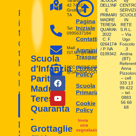
Taranto,
SCUOLA
by
42 74023
DELL’INFANZIA
CENTR
Grottaglie
E
SERVIZI
Prepara
TA
PRIMARIA
SCUOL
MADRE
IN
il
Pagina
TERESA
RETE
Iniziale
Tel:
QUARANTA
S.R.L.
futuro
0995637184
2022
– Via
Contatti
C. F.
Ugo
dei
02641740580
Foscolo
Mail:
/ P. IVA
,3
Amministrazione
tuoi
IST.MT@LIBERO.IT
01093421004
Andria
Trasparente
Scuola
(BT)
bambini
Referent
d'Infanzia
PEC: SCINF.GROTTAGLIE
Privacy
Anna
con
@SACROCOSTATO.LEGAL.MAIL.I
Pizzolor
Policy
Paritaria
– cell
la
333 13
Scuola
Madre
99 422
nostra
Primaria
– tel.
Contattaci
Teresa
0883
I nostri
scuola
56 68
Cookie
ora!
Quaranta
68
contatti
Policy
d'infanzia
-
Invia
paritaria.
una
Grottaglie
segnalazione
Scopri