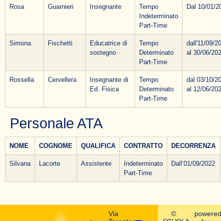
Rosa
Guarnieri
Insegnante
Tempo
Dal 10/01/2
Indeterminato
Part-Time
Simona
Fischetti
Educatrice di
Tempo
dall'11/09/2
sostegno
Determinato
al 30/06/20
Part-Time
Rossella
Cervellera
Insegnante di
Tempo
dal 03/10/2
Ed. Fisica
Determinato
al 12/06/20
Part-Time
Personale ATA
NOME
COGNOME
QUALIFICA
CONTRATTO
DECORRENZA
Silvana
Lacorte
Assistente
Indeterminato
Dall’01/09/2022
Part-Time
Via
©
powere