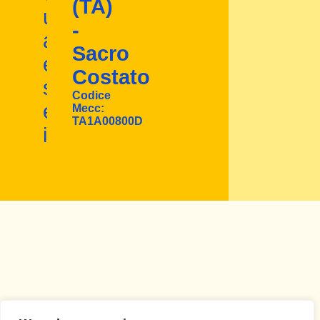
(TA)
un
-
ambiente
Sacro
educativo
Costato
stimolante
Codice
e
Mecc:
TA1A00800D
inclusivo