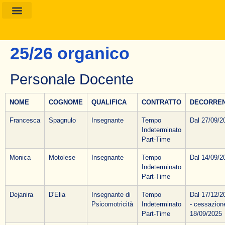
Amministrazione Trasparente
Calendario Scolastico
25/26 organico
Personale Docente
NOME
COGNOME
QUALIFICA
CONTRATTO
DECORRE
Francesca
Spagnulo
Insegnante
Tempo
Dal 27/09/2
Indeterminato
Part-Time
Monica
Motolese
Insegnante
Tempo
Dal 14/09/2
Indeterminato
Part-Time
Dejanira
D'Elia
Insegnante di
Tempo
Dal 17/12/2
Psicomotricità
Indeterminato
- cessazione
Part-Time
18/09/2025