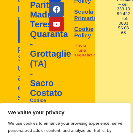
Policy
Paritaria
– cell
la
333 13
Scuola
Madre
99 422
nostra
Primaria
– tel.
Contattaci
Teresa
0883
I nostri
scuola
56 68
Cookie
ora!
Quaranta
68
contatti
Policy
d'infanzia
-
Invia
paritaria.
una
Grottaglie
segnalazione
Scopri
(TA)
un
-
ambiente
Sacro
educativo
Costato
stimolante
Codice
e
Mecc:
TA1A00800D
We value your privacy
inclusivo
We use cookies to enhance your browsing experience, serve
personalized ads or content, and analyze our traffic. By