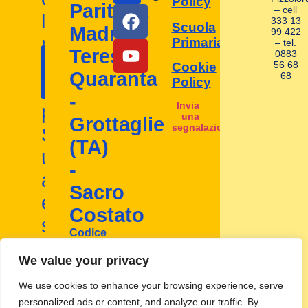
Policy
Paritaria
– cell
la
333 13
Scuola
Madre
99 422
nostra
Primaria
– tel.
Contattaci
Teresa
0883
I nostri
scuola
56 68
Cookie
ora!
Quaranta
68
contatti
Policy
d'infanzia
-
Invia
paritaria.
una
Grottaglie
segnalazione
Scopri
(TA)
un
-
ambiente
Sacro
educativo
Costato
stimolante
Codice
e
Mecc:
TA1A00800D
We value your privacy
inclusivo
We use cookies to enhance your browsing experience, serve
personalized ads or content, and analyze our traffic. By