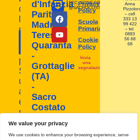
d'Infanzia
PEC: SCINF.GROTTAGLIE
Privacy
Anna
con
@SACROCOSTATO.LEGAL.MAIL.I
Pizzolor
Policy
Paritaria
– cell
la
333 13
Scuola
Madre
99 422
nostra
Primaria
– tel.
Contattaci
Teresa
0883
I nostri
scuola
56 68
Cookie
ora!
Quaranta
68
contatti
Policy
d'infanzia
-
Invia
paritaria.
una
Grottaglie
segnalazione
Scopri
(TA)
un
-
ambiente
Sacro
educativo
Costato
stimolante
Codice
e
Mecc:
We value your privacy
TA1A00800D
inclusivo
We use cookies to enhance your browsing experience, serve