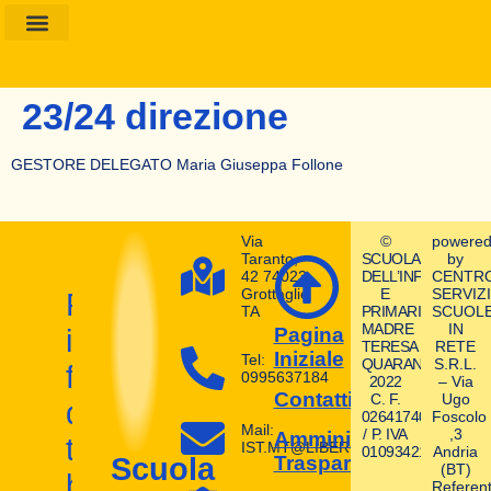
Amministrazione Trasparente
Calendario Scolastico
23/24 direzione
GESTORE DELEGATO Maria Giuseppa Follone
Via
©
powere
Taranto,
SCUOLA
by
42 74023
DELL’INFANZIA
CENTR
Grottaglie
E
SERVIZI
Prepara
TA
PRIMARIA
SCUOL
MADRE
IN
il
Pagina
TERESA
RETE
Iniziale
Tel:
QUARANTA
S.R.L.
futuro
0995637184
2022
– Via
Contatti
C. F.
Ugo
dei
02641740580
Foscolo
Mail:
/ P. IVA
,3
Amministrazione
tuoi
IST.MT@LIBERO.IT
01093421004
Andria
Trasparente
Scuola
(BT)
bambini
Referent