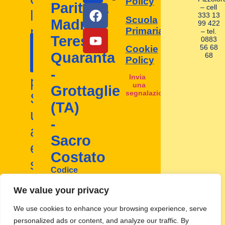
Policy
Paritaria
– cell
la
333 13
Scuola
Madre
99 422
nostra
Primaria
– tel.
Contattaci
Teresa
0883
I nostri
scuola
56 68
Cookie
ora!
Quaranta
68
contatti
Policy
d'infanzia
-
Invia
paritaria.
una
Grottaglie
segnalazione
Scopri
(TA)
un
-
ambiente
Sacro
educativo
Costato
stimolante
Codice
e
Mecc:
TA1A00800D
We value your privacy
inclusivo
We use cookies to enhance your browsing experience, serve
personalized ads or content, and analyze our traffic. By