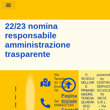
Amministrazione Trasparente
Calendario Scolastico
22/23 nomina
responsabile
amministrazione
trasparente
Via
©
powere
Taranto,
SCUOLA
by
42 74023
DELL’INFANZIA
CENTR
Grottaglie
E
SERVIZI
Prepara
TA
PRIMARIA
SCUOL
MADRE
IN
il
Pagina
TERESA
RETE
Iniziale
Tel:
QUARANTA
S.R.L.
futuro
0995637184
2022
– Via
Contatti