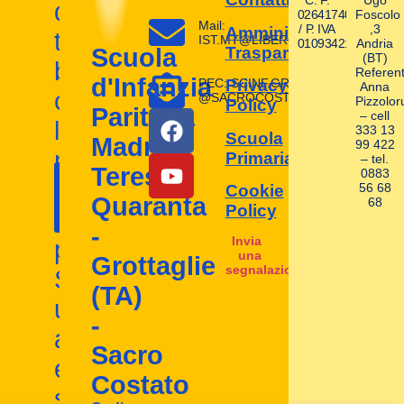
C. F.
Ugo
dei
02641740580
Foscolo
Mail:
/ P. IVA
,3
Amministrazione
tuoi
IST.MT@LIBERO.IT
01093421004
Andria
Trasparente
Scuola
(BT)
bambini
Referent
d'Infanzia
PEC: SCINF.GROTTAGLIE
Privacy
Anna
con
@SACROCOSTATO.LEGAL.MAIL.I
Pizzolor
Policy
Paritaria
– cell
la
333 13
Scuola
Madre
99 422
nostra
Primaria
– tel.
Contattaci
Teresa
0883
I nostri
scuola
56 68
Cookie
ora!
Quaranta
68
contatti
Policy
d'infanzia
-
Invia
paritaria.
una
Grottaglie
segnalazione
Scopri
(TA)
un
-
ambiente
Sacro
educativo
Costato
stimolante