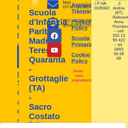
Mail:
/ P. IVA
,3
Amministrazione
tuoi
IST.MT@LIBERO.IT
01093421004
Andria
Trasparente
Scuola
(BT)
bambini
Referent
d'Infanzia
PEC: SCINF.GROTTAGLIE
Privacy
Anna
con
@SACROCOSTATO.LEGAL.MAIL.I
Pizzolor
Policy
Paritaria
– cell
la
333 13
Scuola
Madre
99 422
nostra
Primaria
– tel.
Contattaci
Teresa
0883
I nostri
scuola
56 68
Cookie
ora!
Quaranta
68
contatti
Policy
d'infanzia
-
Invia
paritaria.
una
Grottaglie
segnalazione
Scopri
(TA)
un
-
ambiente
Sacro
educativo
Costato
stimolante
Codice