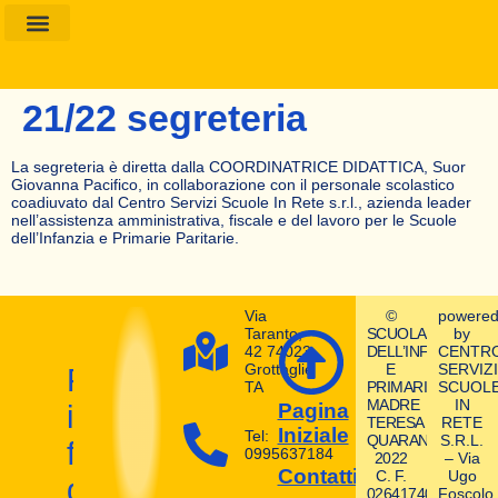
Amministrazione Trasparente
Calendario Scolastico
21/22 segreteria
La segreteria è diretta dalla COORDINATRICE DIDATTICA, Suor
Giovanna Pacifico, in collaborazione con il personale scolastico
coadiuvato dal Centro Servizi Scuole In Rete s.r.l., azienda leader
nell’assistenza amministrativa, fiscale e del lavoro per le Scuole
dell’Infanzia e Primarie Paritarie.
Via
©
powere
Taranto,
SCUOLA
by
42 74023
DELL’INFANZIA
CENTR
Grottaglie
E
SERVIZI
Prepara
TA
PRIMARIA
SCUOL
MADRE
IN
il
Pagina
TERESA
RETE
Iniziale
Tel:
QUARANTA
S.R.L.
futuro
0995637184
2022
– Via
Contatti
C. F.
Ugo
dei
02641740580
Foscolo