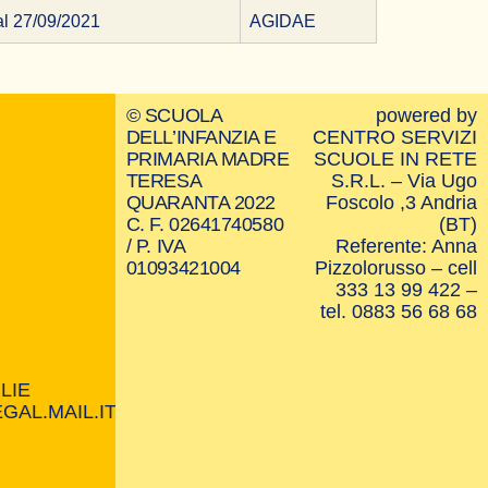
al 27/09/2021
AGIDAE
© SCUOLA
powered by
DELL’INFANZIA E
CENTRO SERVIZI
PRIMARIA MADRE
SCUOLE IN RETE
TERESA
S.R.L. – Via Ugo
QUARANTA 2022
Foscolo ,3 Andria
C. F. 02641740580
(BT)
/ P. IVA
Referente: Anna
01093421004
Pizzolorusso – cell
333 13 99 422 –
tel. 0883 56 68 68
LIE
AL.MAIL.IT