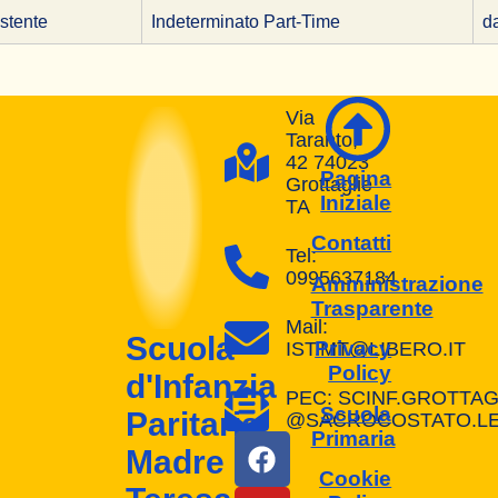
stente
Indeterminato Part-Time
d
Via
Taranto,
42 74023
Pagina
Grottaglie
Iniziale
TA
Contatti
Tel:
0995637184
Amministrazione
Trasparente
Mail:
Scuola
Privacy
IST.MT@LIBERO.IT
Policy
d'Infanzia
PEC: SCINF.GROTTAG
Scuola
Paritaria
@SACROCOSTATO.LEG
Primaria
Madre
Cookie