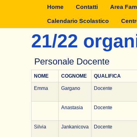
Home
Contatti
Area Fami
Calendario Scolastico
Centr
21/22 organ
Personale Docente
NOME
COGNOME
QUALIFICA
Emma
Gargano
Docente
Anastasia
Docente
Silvia
Jankanicova
Docente