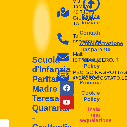
Via
Taranto,
42 74023
Pagina
Grottaglie
Iniziale
TA
Contatti
Tel:
0995637184
Amministrazione
Trasparente
Mail:
Scuola
Privacy
IST.MT@LIBERO.IT
Policy
d'Infanzia
PEC: SCINF.GROTTAG
Scuola
Paritaria
@SACROCOSTATO.LEG
Primaria
Madre
Cookie
Teresa
Policy
Quaranta
Invia
una
-
segnalazione