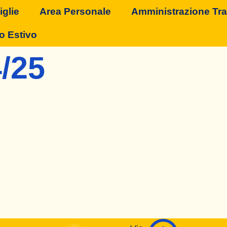
glie
Area Personale
Amministrazione Tr
o Estivo
4/25