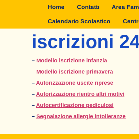
Home
Contatti
Area Fami
Calendario Scolastico
Centr
iscrizioni 2
–
Modello iscrizione infanzia
–
Modello iscrizione primavera
–
Autorizzazione uscite riprese
–
Autorizzazione rientro altri motivi
–
Autocertificazione pediculosi
–
Segnalazione allergie intolleranze