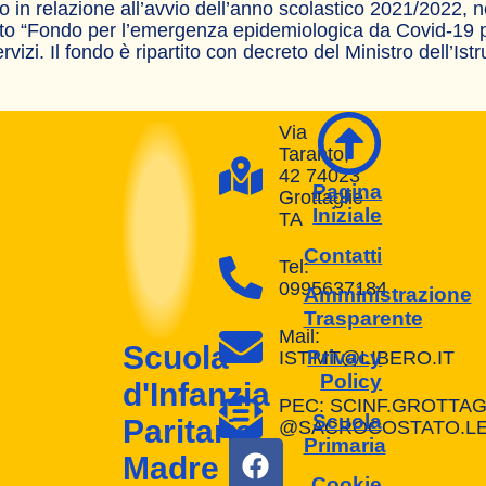
co in relazione all’avvio dell’anno scolastico 2021/2022, n
nato “Fondo per l’emergenza epidemiologica da Covid-19 
vizi. Il fondo è ripartito con decreto del Ministro dell’Ist
Via
Taranto,
42 74023
Pagina
Grottaglie
Iniziale
TA
Contatti
Tel:
0995637184
Amministrazione
Trasparente
Mail:
Scuola
Privacy
IST.MT@LIBERO.IT
Policy
d'Infanzia
PEC: SCINF.GROTTAG
Scuola
Paritaria
@SACROCOSTATO.LEG
Primaria
Madre
Cookie