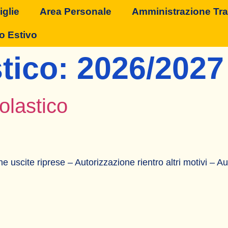
glie
Area Personale
Amministrazione Tr
o Estivo
tico:
2026/2027
olastico
ne uscite riprese – Autorizzazione rientro altri motivi – 