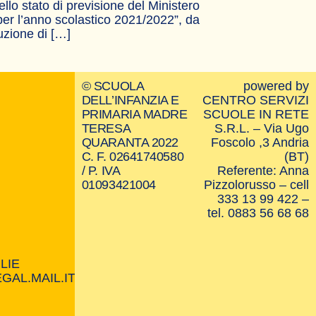
ello stato di previsione del Ministero
per l’anno scolastico 2021/2022”, da
ruzione di […]
© SCUOLA
powered by
DELL’INFANZIA E
CENTRO SERVIZI
PRIMARIA MADRE
SCUOLE IN RETE
TERESA
S.R.L. – Via Ugo
QUARANTA 2022
Foscolo ,3 Andria
C. F. 02641740580
(BT)
/ P. IVA
Referente: Anna
01093421004
Pizzolorusso – cell
333 13 99 422 –
tel. 0883 56 68 68
LIE
AL.MAIL.IT